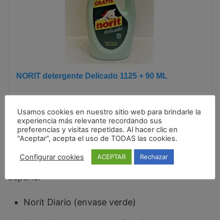
NORIT detergente Delicado 1125 + 90 ML
Usamos cookies en nuestro sitio web para brindarle la
9,95 EUR
experiencia más relevante recordando sus
preferencias y visitas repetidas. Al hacer clic en
Ver Oferta
"Aceptar", acepta el uso de TODAS las cookies.
Configurar cookies
ACEPTAR
Rechazar
Si lo buscas de manera presencial y estás en
España:
Norit Diario (envase verde)