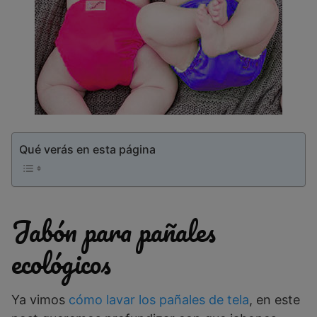
Qué verás en esta página
Jabón para pañales
ecológicos
Ya vimos
cómo lavar los pañales de tela
, en este