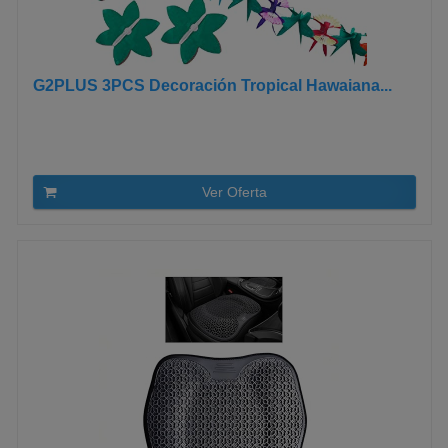
G2PLUS 3PCS Decoración Tropical Hawaiana...
Ver Oferta