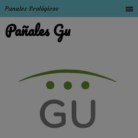
Panales Ecológicos
Pañales Gu