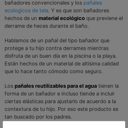
bañadores convencionales y los
pañales
ecologicos de tela
. Y es que son bañadores
hechos de un
material ecológico
que previene el
derrame de heces durante el baño.
Hablamos de un pañal del tipo bañador que
protege a tu hijo contra derrames mientras
disfruta de un buen día en la piscina o la playa.
Están hechos de un material de altísima calidad
que lo hace tanto cómodo como seguro.
Los
pañales reutilizables para el agua
tienen la
forma de un bañador e incluso tiende a incluir
ciertas elásticas para ajustarlo de acuerdo a la
contextura de tu hijo. Por eso este producto es
tan buscado por los padres.