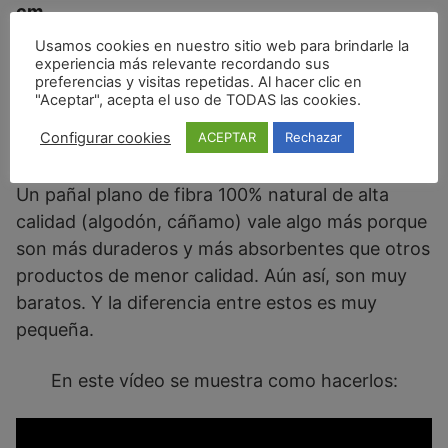
cm
.
Usamos cookies en nuestro sitio web para brindarle la
Aunque estos pañales planos son más baratos
experiencia más relevante recordando sus
preferencias y visitas repetidas. Al hacer clic en
que los modernos pañales de tela con forma de
"Aceptar", acepta el uso de TODAS las cookies.
pañal, también podemos encontrar variedad de
Configurar cookies
ACEPTAR
Rechazar
precios según su material.
Un pañal plano de fibra 100% natural de alta
calidad (algodón, cáñamo) vale algo más porque
son más duraderos y más absorbentes que otros
productos de menor calidad. Aún así, son muy
baratos. Y la diferencia entre estos es muy
pequeña.
En este vídeo se muestra como hacerlos: