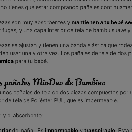
y no tienes que estar comprando pañales continuame
piezas son muy absorbentes y
mantienen a tu bebé s
 fugas, y una capa interior de tela de bambú suave y
ezas se ajustan y tienen una banda elástica que rodea
en usar una y otra vez. Los pañales de tela de dos 
nómica
para tu bebé.
los pañales MioDuo de Bambino
os pañales de tela de dos piezas compuestos por una
or de tela de Poliéster PUL, que es impermeable.
 y el absorbente:
erior
del pañal. Es
impermeable
y
transpirable
. Esta