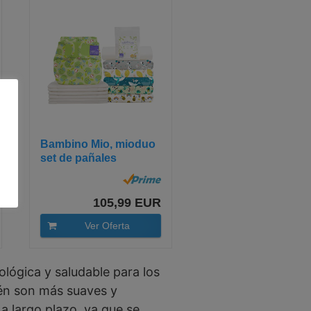
Bambino Mio, mioduo
set de pañales
reutilizables,...
105,99 EUR
Ver Oferta
lógica y saludable para los
ién son más suaves y
 largo plazo, ya que se