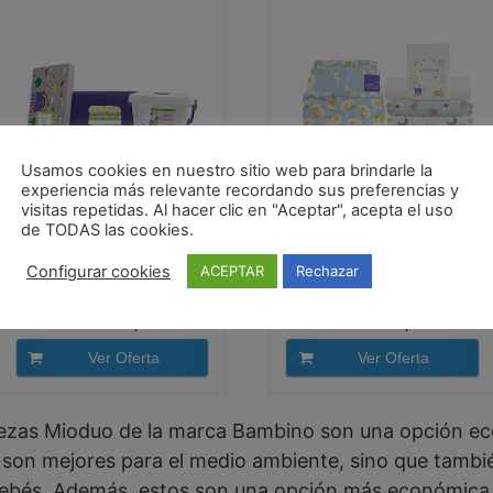
Usamos cookies en nuestro sitio web para brindarle la
experiencia más relevante recordando sus preferencias y
visitas repetidas. Al hacer clic en "Aceptar", acepta el uso
Bambino Mio
Bambino Mio, mioduo
de TODAS las cookies.
DUOSTAR NOMFR
set de pañales
Configurar cookies
ACEPTAR
Rechazar
FRU Bambino Mio,
reutilizables,...
Mioduo...
193,19 EUR
105,99 EUR
Ver Oferta
Ver Oferta
iezas Mioduo de la marca Bambino son una opción eco
 son mejores para el medio ambiente, sino que tamb
bebés. Además, estos son una opción más económica a