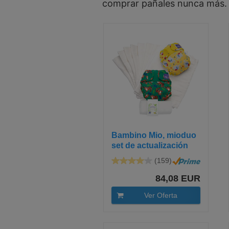
comprar pañales nunca más.
Bambino Mio, mioduo
set de actualización
de...
(159)
84,08 EUR
Ver Oferta