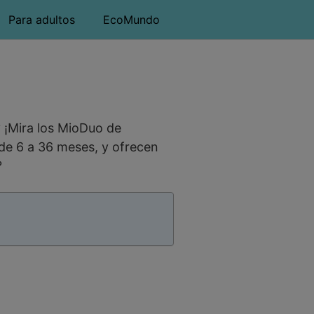
Para adultos
EcoMundo
 ¡Mira los MioDuo de
de 6 a 36 meses, y ofrecen
?