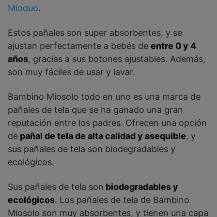
Mioduo
.
Est
os
pa
ñ
ales
son
super
absorb
ent
es
,
y
se
a
just
an
perfect
ament
e
a
be
b
és de
entre 0 y 4
años
, gracias a sus botones ajustables
.
Ad
em
ás
,
son
m
uy
f
á
cil
es
de
us
ar
y
lav
ar
.
B
amb
ino
M
ios
olo
to
do
en
un
o
es
un
a
mar
ca
de
pa
ñ
ales
de
t
ela
que
se
ha
g
an
ado
un
a
gran
rep
ut
aci
ón
ent
re
los
pad
res
.
Of
rec
en
un
a
op
ci
ón
de
pañal de tela de alta calidad y asequible
,
y
sus
pa
ñ
ales
de
t
ela
son
bi
ode
grad
ables
y
e
col
ó
g
ic
os
.
S
us
pa
ñ
ales
de
t
ela
son
biodegradables y
ecológicos
.
Los
pa
ñ
ales
de
t
ela
de
B
amb
ino
M
ios
olo
son
m
uy
absorb
ent
es
,
y
t
ien
en
un
a
cap
a