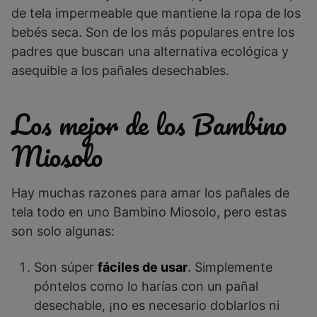
de
t
ela
imper
me
able
que
m
anti
ene
la
ro
pa
de
los
be
b
és
sec
a
.
S
on
de los más
popul
ares
ent
re
los
pad
res
que
bus
can
un
a
altern
at
iva
e
col
ó
g
ica
y
a
sequ
ible
a
los
pa
ñ
ales
des
ech
ables
.
Los mejor de los Bambino
Miosolo
Hay muchas razones para amar los pañales de
tela todo en uno Bambino Miosolo, pero estas
son solo algunas:
Son súper
fáciles de usar
. Simplemente
póntelos como lo harías con un pañal
desechable, ¡no es necesario doblarlos ni