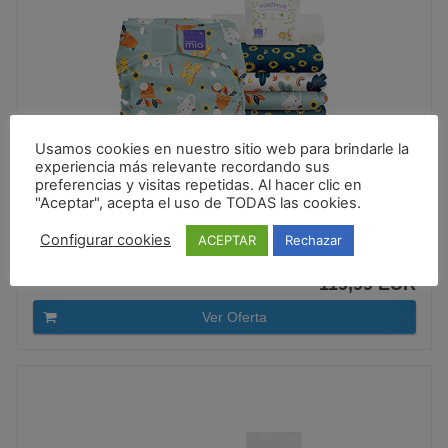
Usamos cookies en nuestro sitio web para brindarle la
experiencia más relevante recordando sus
preferencias y visitas repetidas. Al hacer clic en
Bambino Mio, miosolo classic set de pañales de...
"Aceptar", acepta el uso de TODAS las cookies.
Configurar cookies
ACEPTAR
Rechazar
119,99 EUR
Ver Oferta