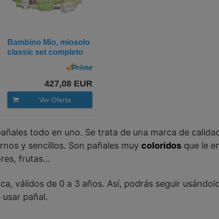
Bambino Mio, miosolo
classic set completo
de...
427,08 EUR
Ver Oferta
pañales todo en uno. Se trata de una marca de calid
rnos y sencillos. Son pañales muy
coloridos
que le e
ores, frutas…
ica, válidos de 0 a 3 años. Así, podrás seguir usándo
 usar pañal.