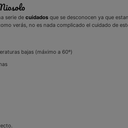
Miosolo
na serie de
cuidados
que se desconocen ya que esta
o como verás, no es nada complicado el cuidado de est
eraturas bajas (máximo a 60º)
mas
recto.