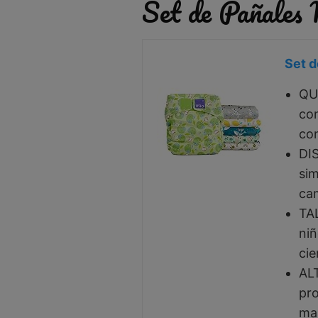
Set de Pañales
Set d
QUÉ
con
con
DI
sim
cam
TA
niñ
cie
AL
pro
man