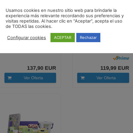
Usamos cookies en nuestro sitio web para brindarle la
experiencia más relevante recordando sus preferencias y
visitas repetidas. Al hacer clic en "Aceptar", acepta el uso
de TODAS las cookies.
Configurar cookies
ACEPTAR
Rechazar
Bambino Mio
Bambino Mio, miosolo
NKSOXSAF -, miosolo
classic set de pañales
set de pañales de...
de...
137,90 EUR
119,99 EUR
Ver Oferta
Ver Oferta